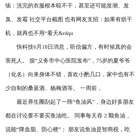
恼：洗完的衣服根本晾不干，甚至还可能发潮、发
臭、发霉 社交平台截图 也有网友支招：如果有烘干
机，就再也不用“看天&rdqu
快科技6月18日消息，听信偏方，有时候真的会
害死人。 据“义务市中心医院发布”，75岁的夏爷爷
（化名）向来身体不错，喜欢小酌几口，家中也有不
少自制的桑葚酒、杨梅酒等。 一周前，
最近养生圈刮起了一阵“鱼油风”，身边好多朋友
都在讨论要不要买鱼油吃。 同事每天吞 2 颗鱼油，
说能“降血脂、防心梗”； 朋友说鱼油是智商税，吃