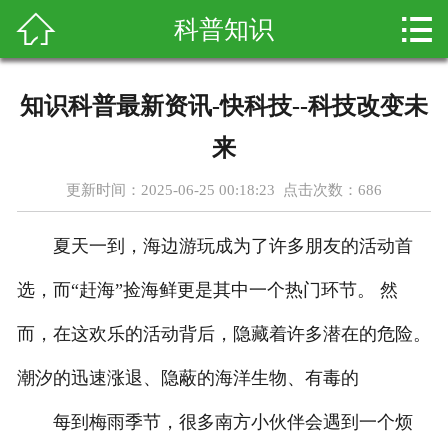



科普知识
首页
关于我们
知识科普最新资讯-快科技--科技改变未
产品展示
来
新闻资讯
更新时间：2025-06-25 00:18:23 点击次数：
686
客户案例
夏天一到，海边游玩成为了许多朋友的活动首
科普知识
选，而“赶海”捡海鲜更是其中一个热门环节。 然
而，在这欢乐的活动背后，隐藏着许多潜在的危险。
在线留言
潮汐的迅速涨退、隐蔽的海洋生物、有毒的
联系我们
每到梅雨季节，很多南方小伙伴会遇到一个烦