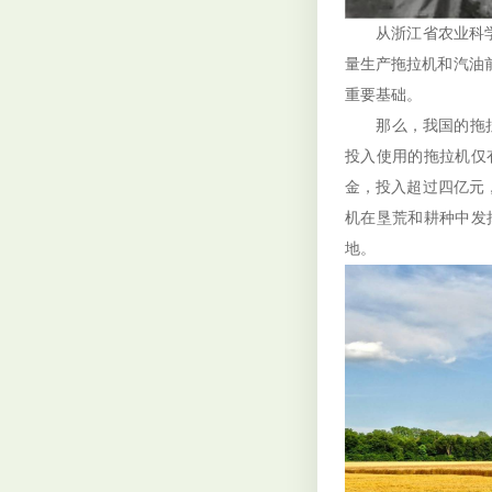
从浙江省农业科学研
量生产拖拉机和汽油
重要基础。
那么，我国的拖拉机
投入使用的拖拉机仅
金，投入超过四亿元
机在垦荒和耕种中发
地。