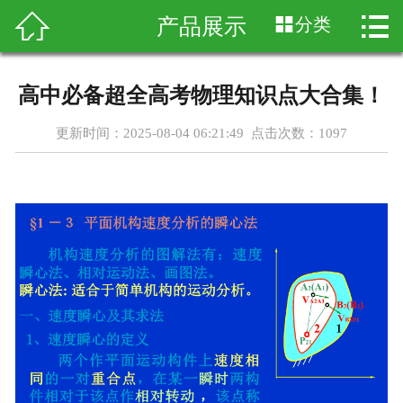




产品展示
分类
首页
关于我们
高中必备超全高考物理知识点大合集！
产品展示
更新时间：2025-08-04 06:21:49 点击次数：
1097
新闻资讯
客户案例
科普知识
在线留言
联系我们