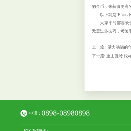
的金币，来获得更高
以上就是IEfans
大家平时都喜欢玩什
无需过多技巧，考验
上一篇 : 活力满满的
下一篇: 重山复岭书
0898-08980898
电话：
liNK 友情链接：