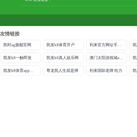
友情链接
凯时ag旗舰官网
凯发k8体育开户
利来官方网址手机版
凯发k8一触即发
凯发k8真人娱乐网
澳门太阳游戏城app 官网
凯
凯发k8体育app下载
尊龙凯人生就是搏
利来国际老牌 给力
凯